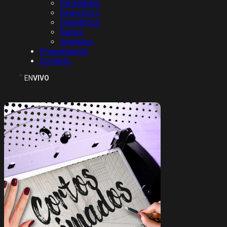
Variedades
Deportivos
Dramáticos
Series
Infantiles
Programación
Contacto
EN
VIVO